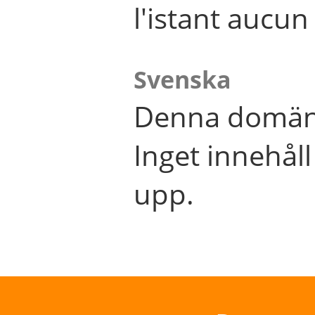
l'istant aucu
Svenska
Denna domän 
Inget innehål
upp.